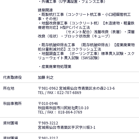
・外構工事（U字溝設置・フェンス工事）
建築関連
・既製杭打工事（コンクリート杭工事・小口経鋼管杭工
事・その他）
・地盤改良御工事（コンクリート杭）【木造建物・軽量鉄
骨建物対応】H型PCパイル工法
（セメント配合）浅層改良（表層）・深層
改良（柱状）・ブロック状改良（キューブ）
・既存杭破砕除去工事 （既存杭破砕除去）【産業廃棄物
処分量削減対応】エコクラッシュ工法
・地盤調査工事 （ボーリング工事）標準貫入試験・スク
リューウェイト貫入試験（SWS試験）
・産業廃棄物処理業
代表取締役
加藤 利之
所在地
〒981-0962 宮城県仙台市青葉区水の森2-13-6
TEL / FAX：022-707-6869
秋田事務所
〒010-0946
秋田県秋田市川尻総社町10-10
TEL / FAX： 018-864-3769
資材置場
〒989-3212
宮城県仙台市青葉区芋沢字川坂3-1
資材置場
〒981-3217