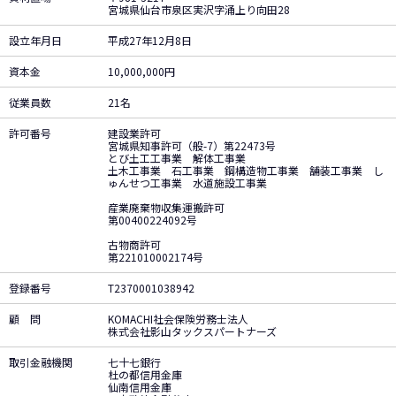
宮城県仙台市泉区実沢字涌上り向田28
設立年月日
平成27年12月8日
資本金
10,000,000円
従業員数
21名
許可番号
建設業許可
宮城県知事許可（般-7）第22473号
とび土工工事業 解体工事業
土木工事業 石工事業 鋼構造物工事業 舗装工事業 し
ゅんせつ工事業 水道施設工事業
産業廃棄物収集運搬許可
第00400224092号
古物商許可
第221010002174号
登録番号
T2370001038942
顧 問
KOMACHI社会保険労務士法人
株式会社影山タックスパートナーズ
取引金融機関
七十七銀行
杜の都信用金庫
仙南信用金庫