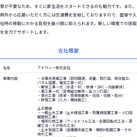
意が不要なため、すぐに新生活をスタートできるのも魅力です。また、
県外から応募いただく方には交通費を支給しておりますので、面接や入
社時の移動にかかる負担を最小限に抑えられます。新しい環境での挑戦
を全力でサポートします。
会社概要
社名
アドウィー株式会社
事業内容
・太陽光発電工事（部材調達、測量、杭打設、架台組立、
パネル設置、電気工事一式）
・解体工事一式（木造・RC・鉄骨・SRC・内装解体）
・鳶工事一式（足場組立解体・生コン打設）
・草刈工事（除草・除草剤散布・伐採・伐根・処分）
・除雪工事（人力・機械施工）
土木関連
・一般土木工事（土木建設工事・防護柵設置工事・小口径
鋼管杭工事）
・場所打杭工事（アースドリル工法・全周回転式工法・深
礎工法・その他の工法）
・土木仮設工事（各種鋼矢板工事・親杭H型鋼工事・その
他の工事）