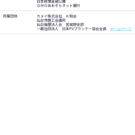
日本政策金融公庫
ＧＭＯあおぞらネット銀行
所属団体
カメイ株式会社 Ｋ和会
仙台市商工会議所
仙台倫理法人会 宮城野支部
一般社団法人 日本PVプランナー協会会員
ホームページ