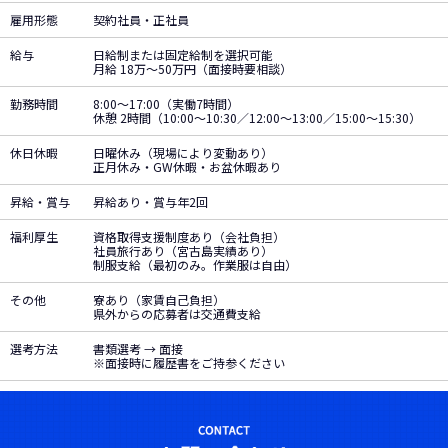
雇用形態
契約社員・正社員
給与
日給制または固定給制を選択可能
月給 18万～50万円（面接時要相談）
勤務時間
8:00～17:00（実働7時間）
休憩 2時間（10:00～10:30／12:00～13:00／15:00～15:30）
休日休暇
日曜休み（現場により変動あり）
正月休み・GW休暇・お盆休暇あり
昇給・賞与
昇給あり・賞与年2回
福利厚生
資格取得支援制度あり（会社負担）
社員旅行あり（宮古島実績あり）
制服支給（最初のみ。作業服は自由）
その他
寮あり（家賃自己負担）
県外からの応募者は交通費支給
選考方法
書類選考 → 面接
※面接時に履歴書をご持参ください